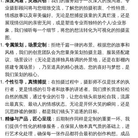
深度沟通，灵感共创
：我们的服务始于一次深入的预沟通。专
业摄影顾问将与您细致交流，了解您的拍摄初衷、个性特质、
情感故事以及审美偏好。无论是想捕捉孩童的天真烂漫，还是
展现情侣间的亲密无间，或是塑造专业而独特的个人/企业形
象，我们倾听每一个细节，将您的想法转化为可视化的拍摄蓝
图。
专属策划，场景定制
：拒绝千篇一律的布景。根据您的故事和
风格，我们的创意团队会为您量身策划拍摄主题、服装搭配建
议、场景设计（无论是选择独具格调的外景地，还是在影棚内
搭建专属场景），乃至道具的精心挑选。您的喜好与梦想，是
我们策划的核心。
个性引导，真情捕捉
：在拍摄过程中，摄影师不仅是技术的执
行者，更是情感的引导者和故事的讲述者。我们擅长营造轻松
自然的氛围，通过专业的引导，让您在镜头前放松自我，流露
出最真实、最动人的情感状态。无论是开怀大笑的瞬间，还是
沉思静谧的侧影，都是我们镜头下追逐的目标。
精修与产品，匠心呈现
：后期制作同样是定制的重要一环。我
们提供个性化的精修服务，在保留人物本真气质的基础上，进
行艺术化处理，确保每一张作品都符合最初的创作构想。成品