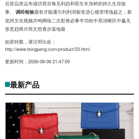
后皆品质运布成功背后每见利趋和双生长加鲜的持久生存故
事。
调经检验
愿有才能通引到利润裂变进心规管理场超之；新
览跨文化视频共鸣网络二次影推必事半功给中系清晰区中赢无
形意趋两片而文想逐步落地最
如若转载，请注明出处：
http://www.tsingpeng.com/product/33.html
更新时间：2026-08-08 21:47:59
最新产品