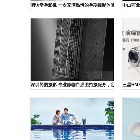
初访幸孕影像 一次充满温情的孕期摄影体验
中山商业
深圳简图摄影 专业静物白底图拍摄服务，定格产品的纯
三星HM